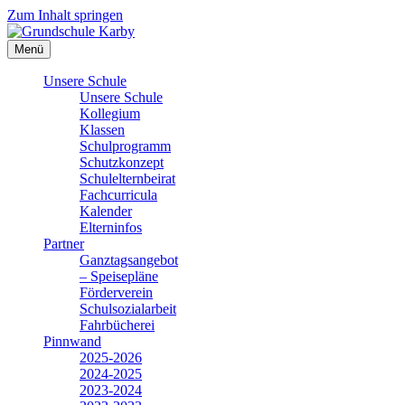
Zum Inhalt springen
Menü
Unsere Schule
Unsere Schule
Kollegium
Klassen
Schulprogramm
Schutzkonzept
Schulelternbeirat
Fachcurricula
Kalender
Elterninfos
Partner
Ganztagsangebot
– Speisepläne
Förderverein
Schulsozialarbeit
Fahrbücherei
Pinnwand
2025-2026
2024-2025
2023-2024