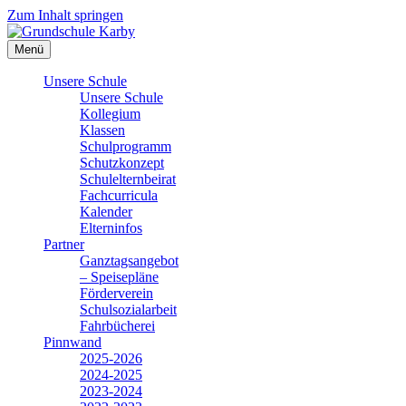
Zum Inhalt springen
Menü
Unsere Schule
Unsere Schule
Kollegium
Klassen
Schulprogramm
Schutzkonzept
Schulelternbeirat
Fachcurricula
Kalender
Elterninfos
Partner
Ganztagsangebot
– Speisepläne
Förderverein
Schulsozialarbeit
Fahrbücherei
Pinnwand
2025-2026
2024-2025
2023-2024