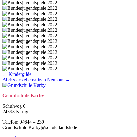
Posts
← Kindergilde
Abriss des ehemaligen Neubaus →
navigation
Grund­schule Karby
Schulweg 6
24398 Karby
Telefon: 04644 – 239
Grundschule.Karby@schule.landsh.de