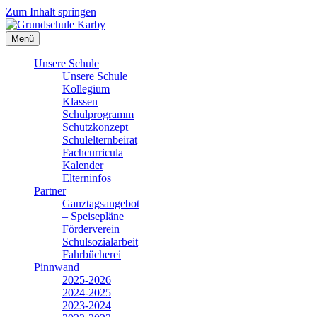
Zum Inhalt springen
Menü
Unsere Schule
Unsere Schule
Kollegium
Klassen
Schulprogramm
Schutzkonzept
Schulelternbeirat
Fachcurricula
Kalender
Elterninfos
Partner
Ganztagsangebot
– Speisepläne
Förderverein
Schulsozialarbeit
Fahrbücherei
Pinnwand
2025-2026
2024-2025
2023-2024