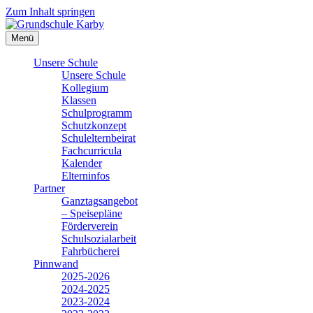
Zum Inhalt springen
Menü
Unsere Schule
Unsere Schule
Kollegium
Klassen
Schulprogramm
Schutzkonzept
Schulelternbeirat
Fachcurricula
Kalender
Elterninfos
Partner
Ganztagsangebot
– Speisepläne
Förderverein
Schulsozialarbeit
Fahrbücherei
Pinnwand
2025-2026
2024-2025
2023-2024