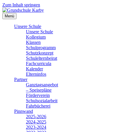
Zum Inhalt springen
Menü
Unsere Schule
Unsere Schule
Kollegium
Klassen
Schulprogramm
Schutzkonzept
Schulelternbeirat
Fachcurricula
Kalender
Elterninfos
Partner
Ganztagsangebot
– Speisepläne
Förderverein
Schulsozialarbeit
Fahrbücherei
Pinnwand
2025-2026
2024-2025
2023-2024