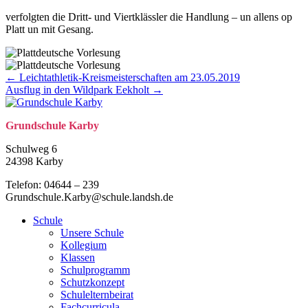
verfolgten die Dritt- und Viertklässler die Handlung – un allens op
Platt un mit Gesang.
Posts
← Leichtathletik-Kreismeisterschaften am 23.05.2019
Ausflug in den Wildpark Eekholt →
navigation
Grund­schule Karby
Schulweg 6
24398 Karby
Telefon: 04644 – 239
Grundschule.Karby@schule.landsh.de
Schule
Unsere Schule
Kollegium
Klassen
Schulprogramm
Schutzkonzept
Schulelternbeirat
Fachcurricula