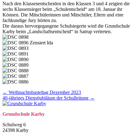
Nach den Klassenentscheiden in den Klassen 3 und 4 zeigten die
sechs Klassensieger beim „Schulentscheid“ am 18. Januar ihr
Können. Die Mitschülerinnen und Mitschüler, Eltern und eine
fachkundige Jury hörten zu.
Die daraus hervorgegangene Schulsiegerin wird die Grundschule
Karby beim „Landschaftsentscheid“ in Satrup vertreten.
Posts
← Weihnachtsbasteltag Dezember 2023
40-jähriges Dienstjubiläum der Schulleitung →
navigation
Grund­schule Karby
Schulweg 6
24398 Karby