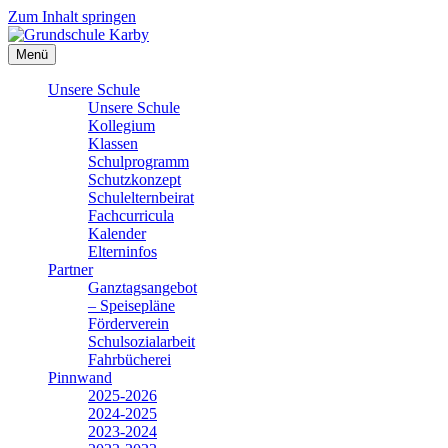
Zum Inhalt springen
Menü
Unsere Schule
Unsere Schule
Kollegium
Klassen
Schulprogramm
Schutzkonzept
Schulelternbeirat
Fachcurricula
Kalender
Elterninfos
Partner
Ganztagsangebot
– Speisepläne
Förderverein
Schulsozialarbeit
Fahrbücherei
Pinnwand
2025-2026
2024-2025
2023-2024