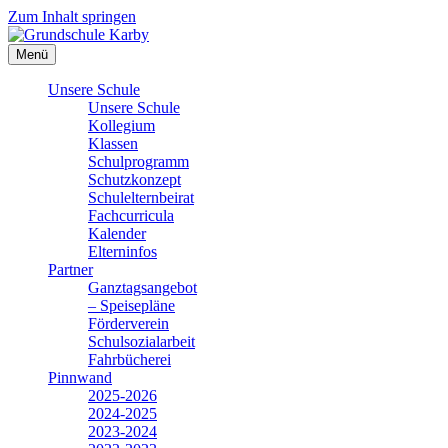
Zum Inhalt springen
Menü
Unsere Schule
Unsere Schule
Kollegium
Klassen
Schulprogramm
Schutzkonzept
Schulelternbeirat
Fachcurricula
Kalender
Elterninfos
Partner
Ganztagsangebot
– Speisepläne
Förderverein
Schulsozialarbeit
Fahrbücherei
Pinnwand
2025-2026
2024-2025
2023-2024