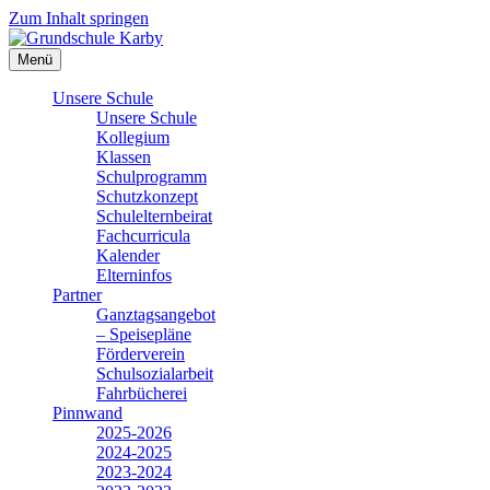
Zum Inhalt springen
Menü
Unsere Schule
Unsere Schule
Kollegium
Klassen
Schulprogramm
Schutzkonzept
Schulelternbeirat
Fachcurricula
Kalender
Elterninfos
Partner
Ganztagsangebot
– Speisepläne
Förderverein
Schulsozialarbeit
Fahrbücherei
Pinnwand
2025-2026
2024-2025
2023-2024