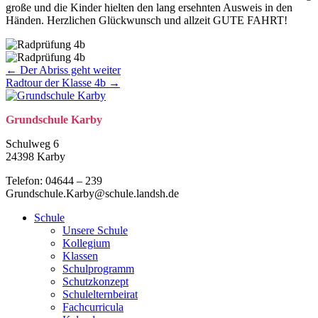
große und die Kinder hielten den lang ersehnten Ausweis in den
Händen. Herzlichen Glückwunsch und allzeit GUTE FAHRT!
Posts
← Der Abriss geht weiter
Radtour der Klasse 4b →
navigation
Grund­schule Karby
Schulweg 6
24398 Karby
Telefon: 04644 – 239
Grundschule.Karby@schule.landsh.de
Schule
Unsere Schule
Kollegium
Klassen
Schulprogramm
Schutzkonzept
Schulelternbeirat
Fachcurricula