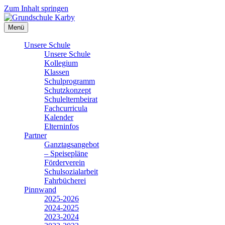
Zum Inhalt springen
Menü
Unsere Schule
Unsere Schule
Kollegium
Klassen
Schulprogramm
Schutzkonzept
Schulelternbeirat
Fachcurricula
Kalender
Elterninfos
Partner
Ganztagsangebot
– Speisepläne
Förderverein
Schulsozialarbeit
Fahrbücherei
Pinnwand
2025-2026
2024-2025
2023-2024